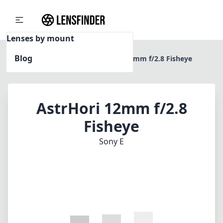
Lenses by mount
Blog
Home
Sony E
AstrHori 12mm f/2.8 Fisheye
AstrHori 12mm f/2.8
Fisheye
Sony E