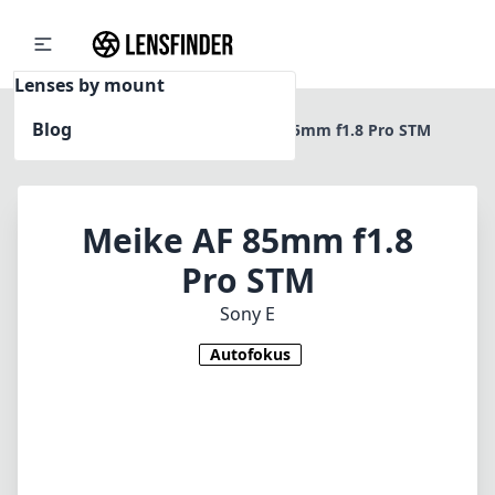
Lenses by mount
Blog
Home
Sony E
Meike AF 85mm f1.8 Pro STM
Meike AF 85mm f1.8
Pro STM
Sony E
Autofokus