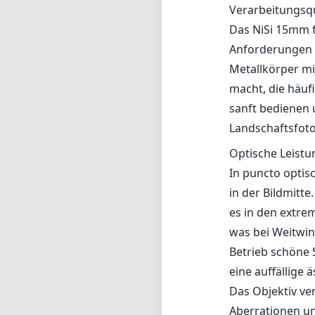
Verarbeitungsqu
Das NiSi 15mm f/
Anforderungen d
Metallkörper mi
macht, die häuf
sanft bedienen 
Landschaftsfotog
Optische Leistu
In puncto optis
in der Bildmitte
es in den extre
was bei Weitwin
Betrieb schöne 
eine auffällige 
Das Objektiv ve
Aberrationen un