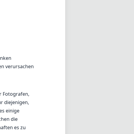
änken
ten verursachen
r Fotografen,
r diejenigen,
es einige
chen die
haften es zu