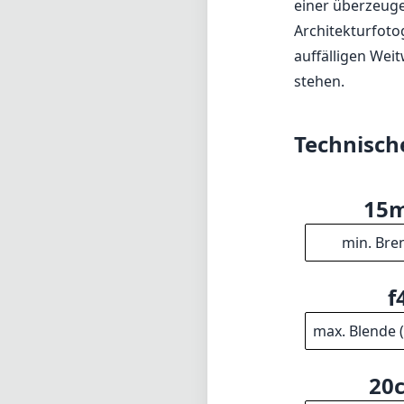
einer überzeuge
Architekturfoto
auffälligen Weit
stehen.
Technisch
15
min. Bre
f
max. Blende 
20