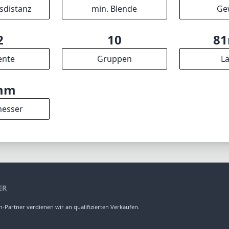
sdistanz
min. Blende
Ge
2
10
8
ente
Gruppen
L
mm
esser
ER
-Partner verdienen wir an qualifizierten Verkäufen.