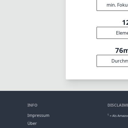
min. Foku
1
Elem
76
Durchm
INFO
DISCLAIM
Impressum
1
= Als Amazon
Über