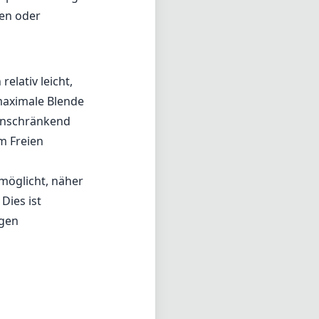
nen oder
elativ leicht,
 maximale Blende
einschränkend
im Freien
rmöglicht, näher
Dies ist
igen