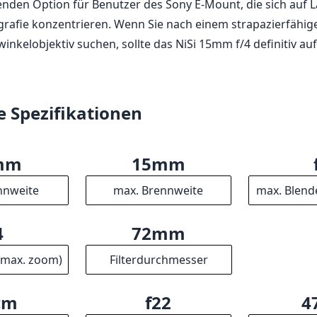
nden Option für Benutzer des Sony E-Mount, die sich auf 
grafie konzentrieren. Wenn Sie nach einem strapazierfähige
winkelobjektiv suchen, sollte das NiSi 15mm f/4 definitiv auf
e Spezifikationen
mm
15mm
nnweite
max. Brennweite
max. Blend
4
72mm
(max. zoom)
Filterdurchmesser
cm
f22
4