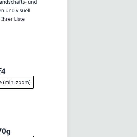
Landschafts- und
n und visuell
 Ihrer Liste
f4
e (min. zoom)
70g