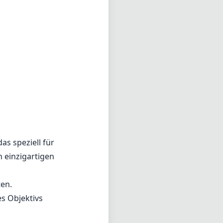
as speziell für
 einzigartigen
ten.
s Objektivs