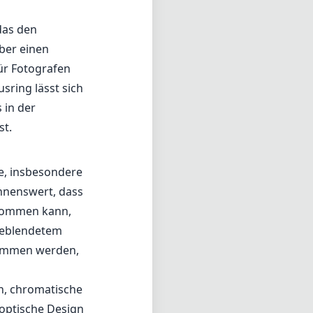
 das den
ber einen
ür Fotografen
sring lässt sich
 in der
st.
fe, insbesondere
wähnenswert, dass
 kommen kann,
bgeblendetem
enommen werden,
en, chromatische
optische Design