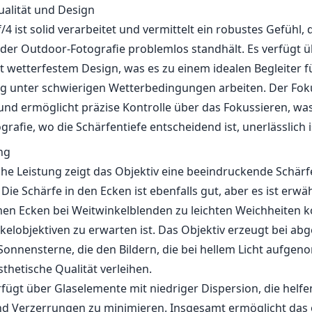
alität und Design
4 ist solid verarbeitet und vermittelt ein robustes Gefühl,
er Outdoor-Fotografie problemlos standhält. Es verfügt ü
t wetterfestem Design, was es zu einem idealen Begleiter f
ig unter schwierigen Wetterbedingungen arbeiten. Der Foku
und ermöglicht präzise Kontrolle über das Fokussieren, was
rafie, wo die Schärfentiefe entscheidend ist, unerlässlich i
ng
che Leistung zeigt das Objektiv eine beeindruckende Schär
. Die Schärfe in den Ecken ist ebenfalls gut, aber es ist er
men Ecken bei Weitwinkelblenden zu leichten Weichheiten
kelobjektiven zu erwarten ist. Das Objektiv erzeugt bei a
Sonnensterne, die den Bildern, die bei hellem Licht aufg
ästhetische Qualität verleihen.
rfügt über Glaselemente mit niedriger Dispersion, die helf
d Verzerrungen zu minimieren. Insgesamt ermöglicht das 