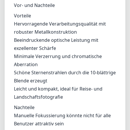
Blende erzeugt
Leicht und kompakt, ideal für Reise- und
Landschaftsfotografie
Nachteile
Manuelle Fokussierung könnte nicht für alle
Benutzer attraktiv sein
Beschränkt auf den Leica L-Mount, was ein
Problem für Nutzer anderer Systeme
darstellen kann
Maximale Blende von f/4 ist im Vergleich zu
lichtstärkeren Objektiven möglicherweise
nicht für Aufnahmen bei schwachem Licht
geeignet
Fazit
Insgesamt ist das NiSi 15mm f/4 Sunstar ASPH