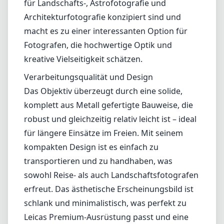
für längere Einsätze im Freien. Mit seinem
kompakten Design ist es einfach zu
transportieren und zu handhaben, was
sowohl Reise- als auch Landschaftsfotografen
erfreut. Das ästhetische Erscheinungsbild ist
schlank und minimalistisch, was perfekt zu
Leicas Premium-Ausrüstung passt und eine
harmonische Kombination mit Leica-Kameras
garantiert.
Optische Leistung
Optisch liefert das NiSi 15mm f/4 eine
hervorragende Leistung. Es verfügt über extra
niedrige Dispersionselemente und
asphärische Elemente, die chromatische
Aberration und Verzerrung minimieren. Die
Schärfe ist durchgehend sehr gut,