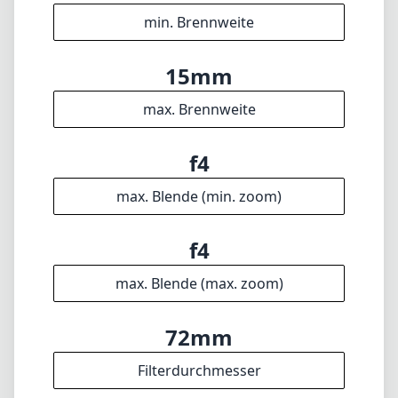
f4
max. Blende (max. zoom)
72mm
Filterdurchmesser
20cm
min. Fokusdistanz
f22
min. Blende
470g