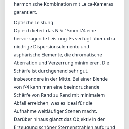
insbesondere in der Mitte. Bei einer Blende
von f/4 kann man eine beeindruckende
Schärfe von Rand zu Rand mit minimalem
Abfall erreichen, was es ideal für die
Aufnahme weitläufiger Szenen macht.
Darüber hinaus glänzt das Objektiv in der
Erzeugung schöner Sternenstrahlen aufgrund
seiner 10-blättrigen Blende, die die
ästhetische Qualität des direkten
Sonnenlichts in den Bildern verbessert.
Benutzerfreundlichkeit
Ein großer Vorteil der 15mm Brennweite ist
ihre Vielseitigkeit. Sie ermöglicht weite
Kompositionen bei gleichzeitiger Wahrung
einer natürlichen Perspektive, was für
Landschafts- und Architekturfotografie