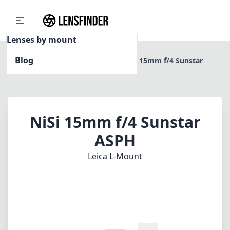
Lenses by mount
Blog
Home
Leica L-Mount
NiSi 15mm f/4 Sunstar
ASPH
NiSi 15mm f/4 Sunstar
ASPH
Leica L-Mount
1
PREIS PRÜFEN BEI AMAZON