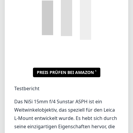
Testbericht
Das NiSi 15mm f/4 Sunstar ASPH ist ein
Weitwinkelobjektiv, das speziell für den Leica
L-Mount entwickelt wurde. Es hebt sich durch
seine einzigartigen Eigenschaften hervor, die
für Landschafts-, Astrofotografie und
Architekturfotografie konzipiert sind und
macht es zu einer interessanten Option für
Fotografen, die hochwertige Optik und
kreative Vielseitigkeit schätzen.
Verarbeitungsqualität und Design
Das Objektiv überzeugt durch eine solide,
komplett aus Metall gefertigte Bauweise, die
robust und gleichzeitig relativ leicht ist – ideal