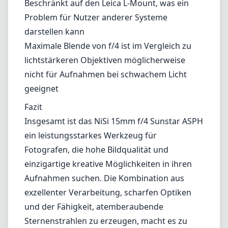
ein leistungsstarkes Werkzeug für
Fotografen, die hohe Bildqualität und
einzigartige kreative Möglichkeiten in ihren
Aufnahmen suchen. Die Kombination aus
exzellenter Verarbeitung, scharfen Optiken
und der Fähigkeit, atemberaubende
Sternenstrahlen zu erzeugen, macht es zu
einer starken Wahl für alle, die ihre
Weitwinkelsammlung erweitern möchten.
Potenzielle Käufer sollten jedoch den Aspekt
der manuellen Fokussierung bedenken und
sicherstellen, dass die maximale Blende von
f/4 ihren Aufnahmebedürfnissen entspricht.
Wenn Sie ein Nutzer des Leica L-Mount sind
und nach einem zuverlässigen und
leistungsstarken Weitwinkelobjektiv suchen,