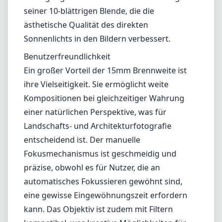
entscheidend ist. Der manuelle
Fokusmechanismus ist geschmeidig und
präzise, obwohl es für Nutzer, die an
automatisches Fokussieren gewöhnt sind,
eine gewisse Eingewöhnungszeit erfordern
kann. Das Objektiv ist zudem mit Filtern
kompatibel, was kreative Möglichkeiten für
Langzeitbelichtungen und zur Lichtkontrolle
eröffnet.
Kompatibilität
Als Objektiv, das speziell für den Leica L-
Mount entwickelt wurde, fügt es sich nahtlos
in die Kamerasysteme von Leica ein.
Fotografen, die andere Bajonette verwenden,
müssen möglicherweise einen Adapter in