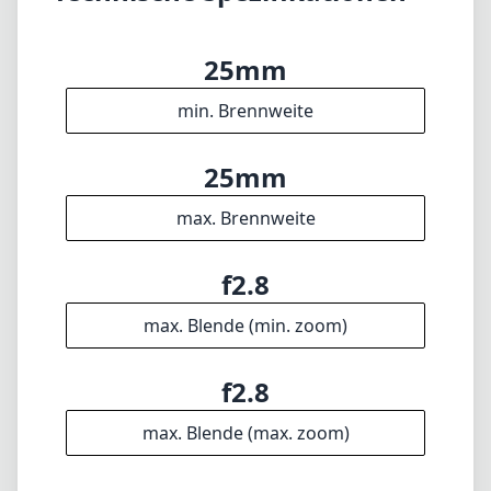
f2.8
max. Blende (min. zoom)
f2.8
max. Blende (max. zoom)
n/a
Filterdurchmesser
11cm
min. Fokusdistanz
f16
min. Blende