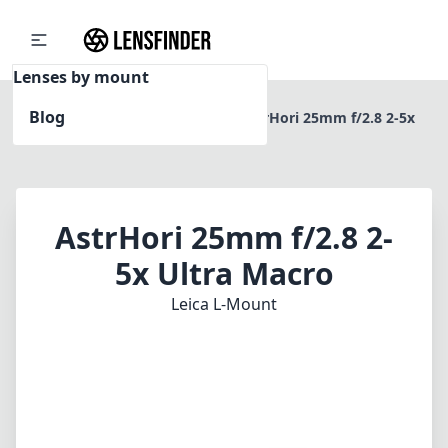
Lenses by mount
Blog
Home
Leica L-Mount
AstrHori 25mm f/2.8 2-5x
Ultra Macro
AstrHori 25mm f/2.8 2-
5x Ultra Macro
Leica L-Mount
1
PREIS PRÜFEN BEI AMAZON