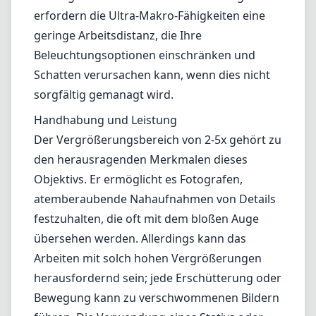
atemberaubende Nahaufnahmen von Details
festzuhalten, die oft mit dem bloßen Auge
übersehen werden. Allerdings kann das
Arbeiten mit solch hohen Vergrößerungen
herausfordernd sein; jede Erschütterung oder
Bewegung kann zu verschwommenen Bildern
führen. Die Verwendung eines Stativs oder
einer stabilen Unterstützung wird dringend
empfohlen, um optimale Ergebnisse zu
erzielen. Darüber hinaus verfügt das Objektiv
über keinen Autofokus, was manuelle
Fokussierung notwendig macht und
möglicherweise Fotografen abschreckt, die
den Komfort von Autofokussystemen
bevorzugen.