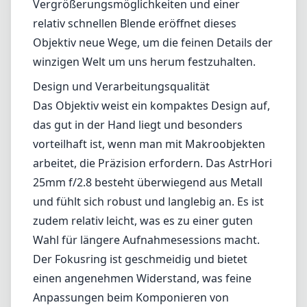
25mm f/2.8 besteht überwiegend aus Metall
und fühlt sich robust und langlebig an. Es ist
zudem relativ leicht, was es zu einer guten
Wahl für längere Aufnahmesessions macht.
Der Fokusring ist geschmeidig und bietet
einen angenehmen Widerstand, was feine
Anpassungen beim Komponieren von
Aufnahmen ermöglicht. Einige Benutzer
könnten jedoch feststellen, dass der
Fokussierweg etwas kürzer ist als gewünscht
für extrem feine Anpassungen.
Bildqualität
In Bezug auf die Bildqualität überzeugt das
AstrHori 25mm f/2.8 mit scharfen Bildern und
hervorragendem Kontrast, selbst bei
maximaler Blende. Das Objektiv hält die