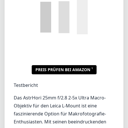
Testbericht
Das AstrHori 25mm f/2.8 2-5x Ultra Macro-
Objektiv für den Leica L-Mount ist eine
faszinierende Option für Makrofotografie-
Enthusiasten. Mit seinen beeindruckenden
Vergrößerungsmöglichkeiten und einer
relativ schnellen Blende eröffnet dieses
Objektiv neue Wege, um die feinen Details der
winzigen Welt um uns herum festzuhalten.
Design und Verarbeitungsqualität
Das Objektiv weist ein kompaktes Design auf,
das gut in der Hand liegt und besonders
vorteilhaft ist, wenn man mit Makroobjekten
arbeitet, die Präzision erfordern. Das AstrHori