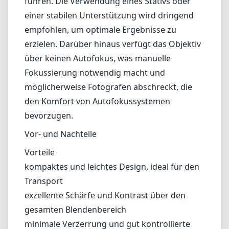
Vor- und Nachteile
Vorteile
kompaktes und leichtes Design, ideal für den
Transport
exzellente Schärfe und Kontrast über den
gesamten Blendenbereich
minimale Verzerrung und gut kontrollierte
chromatische Aberration
beeindruckende Bokeh-Qualität
bemerkenswerte Vergrößerungsfähigkeiten
von 2-5x für die Ultra-Makrofotografie
Nachteile
begrenzte Arbeitsdistanz kann zu
Schattenwurf des Objektivs führen
nur manuelle Fokussierung, was
möglicherweise nicht jedem Aufnahme-Stil