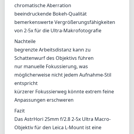
entspricht
kürzerer Fokussierweg könnte extrem feine
Anpassungen erschweren
Fazit
Das AstrHori 25mm f/2.8 2-5x Ultra Macro-
Objektiv für den Leica L-Mount ist eine
außergewöhnliche Wahl für alle, die eine
Leidenschaft für die Makrofotografie haben.
Mit seinem kompakten Design und der
beeindruckenden optischen Qualität ist es
hervorragend geeignet, um feinste Details
festzuhalten, die andere Objektive oft
übersehen. Zwar bringen die manuelle
Fokussierung und die geringe Arbeitsdistanz
einige Herausforderungen mit sich, doch die