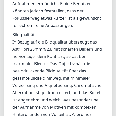
beeindruckende Bildqualität über das
gesamte Bildfeld hinweg, mit minimaler
Verzerrung und Vignettierung. Chromatische
Aberration ist gut kontrolliert, und das Bokeh
ist angenehm und weich, was besonders bei
der Aufnahme von Motiven mit komplexen
Hintergründen von Vorteil ist. Allerdings
erfordern die Ultra-Makro-Fähigkeiten eine
geringe Arbeitsdistanz, die Ihre
Beleuchtungsoptionen einschränken und
Schatten verursachen kann, wenn dies nicht
sorgfältig gemanagt wird.
Handhabung und Leistung
Der Vergrößerungsbereich von 2-5x gehört zu
den herausragenden Merkmalen dieses
Objektivs. Er ermöglicht es Fotografen,