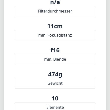
474g
Gewicht
10
Elemente
7
Gruppen
102mm
Länge
61mm