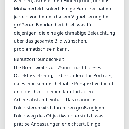
ineinander über und schaffen einen weichen, ästhetischen
Hintergrund, der das Motiv perfekt isoliert. Einige Benutzer haben
jedoch von bemerkbarem Vignettierung bei größeren Blenden
berichtet, was für diejenigen, die eine gleichmäßige Beleuchtung
über das gesamte Bild wünschen, problematisch sein kann.
Benutzerfreundlichkeit
Die Brennweite von 75mm macht dieses Objektiv vielseitig,
insbesondere für Porträts, da es eine schmeichelhafte Perspektive
bietet und gleichzeitig einen komfortablen Arbeitsabstand einhält.
Das manuelle Fokussieren wird durch den großzügigen Fokusweg
des Objektivs unterstützt, was präzise Anpassungen erleichtert.
Einige könnten jedoch das Fehlen eines Autofokus als
einschränkend empfinden, insbesondere in schnelllebigen
Situationen wie Veranstaltungen oder der Tierfotografie.
Vor- und Nachteile
Vorteile
Hervorragende Verarbeitungsqualität mit einer komplett aus
Metall gefertigten Konstruktion.
Exzellente optische Leistung, insbesondere bei kleineren