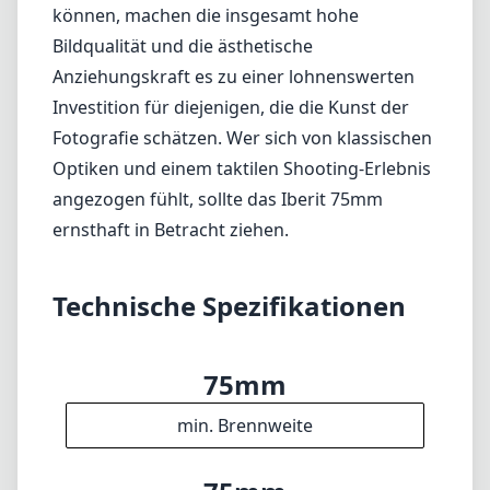
Länge
58mm
Durchmesser
Info
Impressum
Über
Disclaimer
1
= Als Amazon-Partner verdienen wir an qualifizierten Verkäufen.
Sprachen
🇩🇪
Deutsch