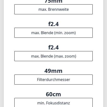
🇩🇪
Deutsch
🇬🇧
English
Ich aktualisiere die Datenbank regelmäßig. Solltest du falsche Daten
finden, ein Objektiv vermissen oder hättest gern ein neues Feature,
schick mir gern Feedback. Danke! 🎉
Zum Feedback-Formular
✕