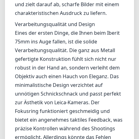
Leica M-Mount
Micro Four Thirds (MFT/M43)
Nikon F (DX/FX)
Nikon Z (DX/FX)
Sony E
Blog
Home
Leica L-Mount
KIPON Iberit 75mm f/2.4
KIPON Iberit 75mm f/2.4
Leica L-Mount
1
Preis prüfen bei Amazon
Testbericht
Das KIPON Iberit 75mm f/2.4 Objektiv ist eine bemerkenswerte
Ergänzung der Leica L-Mount-Linie und verbindet klassisches
Design mit moderner Leistung. Es ist sowohl für Enthusiasten als
auch für Profis konzipiert und zielt darauf ab, scharfe Bilder mit
einem charakteristischen Ausdruck zu liefern.