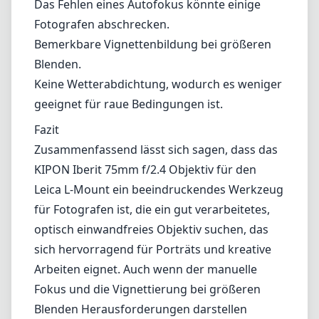
angezogen fühlt, sollte das Iberit 75mm ernsthaft in Betracht ziehen.
Technische Spezifikationen
75mm
min. Brennweite
75mm
max. Brennweite
f2.4
max. Blende (min. zoom)
f2.4
max. Blende (max. zoom)
49mm
Filterdurchmesser
60cm
min. Fokusdistanz
f16
min. Blende
330g
Gewicht
5
Elemente
5
Gruppen
75mm