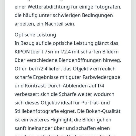
Verarbeitungsqualität und Design
Eines der ersten Dinge, die Ihnen beim Iberit 75mm ins Auge fallen,
ist die solide Verarbeitungsqualität. Die ganz aus Metall gefertigte
Konstruktion fühlt sich nicht nur robust in der Hand an, sondern
verleiht dem Objektiv auch einen Hauch von Eleganz. Das
minimalistische Design verzichtet auf unnötigen Schnickschnack
und passt perfekt zur Ästhetik von Leica-Kameras. Der Fokusring
funktioniert geschmeidig und bietet ein angenehmes taktiles
Feedback, was präzise Kontrollen während des Shootings
ermöglicht. Allerdings könnte das Fehlen einer Wetterabdichtung für
einige Fotografen, die häufig unter schwierigen Bedingungen
arbeiten, ein Nachteil sein.
Optische Leistung
In Bezug auf die optische Leistung glänzt das KIPON Iberit 75mm
f/2.4 mit scharfen Bildern über verschiedene Blendenöffnungen
hinweg. Offen bei f/2.4 liefert das Objektiv erfreulich scharfe
Ergebnisse mit guter Farbwiedergabe und Kontrast. Durch
Abblenden auf f/4 verbessert sich die Schärfe weiter, wodurch sich
dieses Objektiv ideal für Porträt- und Stilllebenfotografie eignet. Die
Bokeh-Qualität ist ein weiteres Highlight; die Bilder gehen sanft