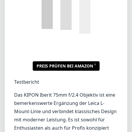
Lenses by mount
Canon EF
Canon EF-M
Canon RF
Fujifilm G
Fujifilm X
Leica L-Mount
Leica M-Mount
Micro Four Thirds (MFT/M43)
Nikon F (DX/FX)
Nikon Z (DX/FX)
Sony E
Blog
Objektive nach Mount
Canon EF
Canon EF-M
Canon RF
Fujifilm G
Fujifilm X
Leica L-Mount