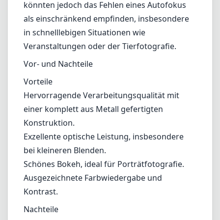
Blenden.
Schönes Bokeh, ideal für Porträtfotografie.
Ausgezeichnete Farbwiedergabe und Kontrast.
Nachteile
Das Fehlen eines Autofokus könnte einige Fotografen
abschrecken.
Bemerkbare Vignettenbildung bei größeren Blenden.
Keine Wetterabdichtung, wodurch es weniger geeignet für
raue Bedingungen ist.
Fazit
Zusammenfassend lässt sich sagen, dass das KIPON Iberit 75mm
f/2.4 Objektiv für den Leica L-Mount ein beeindruckendes
Werkzeug für Fotografen ist, die ein gut verarbeitetes, optisch
einwandfreies Objektiv suchen, das sich hervorragend für Porträts
und kreative Arbeiten eignet. Auch wenn der manuelle Fokus und
die Vignettierung bei größeren Blenden Herausforderungen
darstellen können, machen die insgesamt hohe Bildqualität und die
ästhetische Anziehungskraft es zu einer lohnenswerten Investition
für diejenigen, die die Kunst der Fotografie schätzen. Wer sich von
klassischen Optiken und einem taktilen Shooting-Erlebnis