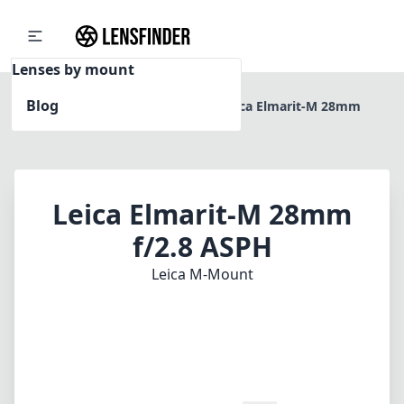
Lenses by mount
Blog
Home
Leica M-Mount
Leica Elmarit-M 28mm
f/2.8 ASPH
Leica Elmarit-M 28mm
f/2.8 ASPH
Leica M-Mount
1
PREIS PRÜFEN BEI AMAZON