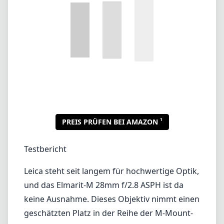
Testbericht
Leica steht seit langem für hochwertige Optik,
und das Elmarit-M 28mm f/2.8 ASPH ist da
keine Ausnahme. Dieses Objektiv nimmt einen
geschätzten Platz in der Reihe der M-Mount-
Objektive ein, und das aus gutem Grund. Das
kompakte und leichte Design macht es zu
einer hervorragenden Wahl für
Straßenfotografie, Reisen oder jede Situation,
in der Platz und Gewicht eine Rolle spielen.
Die Verarbeitung des Elmarit-M 28mm f/2.8
ASPH ist von außergewöhnlicher Präzision. Es
verfügt über einen wunderschön
bearbeiteten Metallkörper, der nicht nur gut