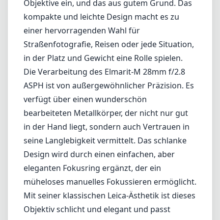
in der Hand liegt, sondern auch Vertrauen in
seine Langlebigkeit vermittelt. Das schlanke
Design wird durch einen einfachen, aber
eleganten Fokusring ergänzt, der ein
müheloses manuelles Fokussieren ermöglicht.
Mit seiner klassischen Leica-Ästhetik ist dieses
Objektiv schlicht und elegant und passt
perfekt zu den M-Serie Kameras.
In Bezug auf die optische Leistung liefert das
Elmarit-M eine Schärfe, die mit vielen
modernen Objektiven konkurriert. Selbst bei
Offenblende von f/2.8 kann man
beeindruckende Klarheit und Kontrast
erwarten. Der Einsatz von asphärischen
Elementen in seiner Konstruktion trägt zur
Reduzierung von Verzerrungen und