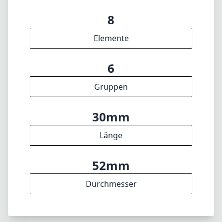
Länge
52mm
Durchmesser
INFO
Impressum
Über
DISCLAIMER
1
= Als Amazon-Partner verdienen wir an qualifizierten