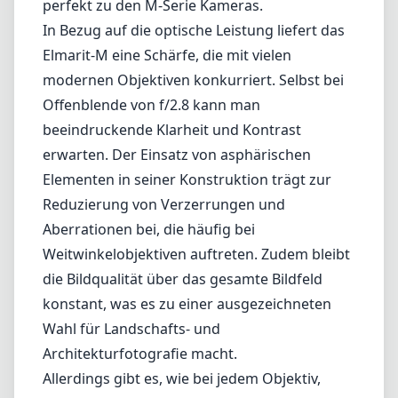
Aberrationen bei, die häufig bei
Weitwinkelobjektiven auftreten. Zudem bleibt
die Bildqualität über das gesamte Bildfeld
konstant, was es zu einer ausgezeichneten
Wahl für Landschafts- und
Architekturfotografie macht.
Allerdings gibt es, wie bei jedem Objektiv,
einige Punkte zu beachten. Während die
maximale Blendenöffnung von f/2.8 für die
meisten Lichtverhältnisse ausreichend ist,
könnte sie für sehr schwaches Licht oder bei
dem Versuch, eine geringe Schärfentiefe zu
erreichen, nicht schnell genug sein. Das ist
jedoch oft ein Kompromiss für die
Kompaktheit und das geringe Gewicht.
Ein weiterer Aspekt ist der Preis. Leica-