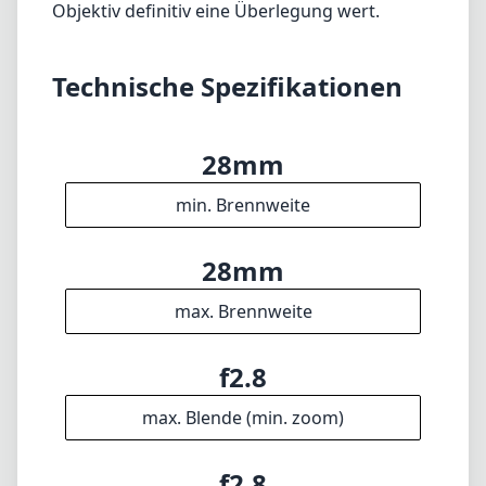
max. Brennweite
f2.8
max. Blende (min. zoom)
f2.8
max. Blende (max. zoom)
39mm
Filterdurchmesser
70cm
min. Fokusdistanz