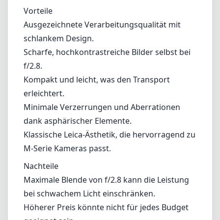
Klassische Leica-Ästhetik, die hervorragend zu
M-Serie Kameras passt.
Nachteile
Maximale Blende von f/2.8 kann die Leistung
bei schwachem Licht einschränken.
Höherer Preis könnte nicht für jedes Budget
geeignet sein.
Fazit
Das Leica Elmarit-M 28mm f/2.8 ASPH ist ein
bemerkenswertes Objektiv, das Leistung und
Portabilität auf schöne Weise in Einklang
bringt. Seine hochwertigen Optiken und die
hervorragende Verarbeitung machen es zu
einer lohnenden Investition für jeden Leica-
Enthusiasten oder Straßenfotografen. Auch