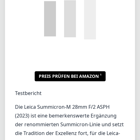
Testbericht
Die Leica Summicron-M 28mm F/2 ASPH
(2023) ist eine bemerkenswerte Ergänzung
der renommierten Summicron-Linie und setzt
die Tradition der Exzellenz fort, für die Leica-
Objektive bekannt sind. Dieses kompakte
Weitwinkelobjektiv eignet sich besonders gut
für die Straßenfotografie,
Landschaftsaufnahmen und Umweltporträts
und bietet Fotografen eine vielseitige
Perspektive sowie herausragende Leistung.
Verarbeitungsqualität und Design
Sobald man das Summicron-M 28mm F/2
ASPH in der Hand hält, spürt man die