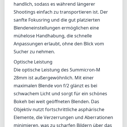
28mm ist außergewöhnlich. Mit einer
maximalen Blende von f/2 glänzt es bei
schwachem Licht und sorgt für ein schönes
Bokeh bei weit geöffneten Blenden. Das
Objektiv nutzt fortschrittliche asphärische
Elemente, die Verzerrungen und Aberrationen
minimieren, was zu scharfen Bildern über das
gesamte Bildfeld führt. Die Farbwiedergabe
ist genau, und der Kontrast ist
beeindruckend, was es zur idealen Wahl für
lebendige Szenen macht.
Ein herausragendes Merkmal ist das minimale
Focus-Breathing, was sowohl für Videografen
als auch für Fotografen vorteilhaft ist. Selbst
bei f/2 bietet das Objektiv Klarheit und
Detailreichtum, wodurch kreative