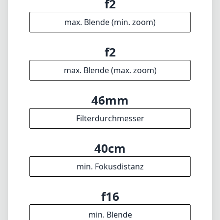
40cm
min. Fokusdistanz
f16
min. Blende
275g
Gewicht
9
Elemente
6