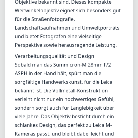
sorgfältige Handwerkskunst, für die Leica
bekannt ist. Die Vollmetall-Konstruktion
verleiht nicht nur ein hochwertiges Gefühl,
sondern sorgt auch für Langlebigkeit über
viele Jahre. Das Objektiv besticht durch ein
schlankes Design, das perfekt zu Leica M-
Kameras passt, und bleibt dabei leicht und
handlich, sodass es während längerer
Shootings einfach zu transportieren ist. Der
sanfte Fokusring und die gut platzierten
Blendeneinstellungen ermöglichen eine
mühelose Handhabung, die schnelle
Anpassungen erlaubt, ohne den Blick vom
Sucher zu nehmen.
Optische Leistung
Die optische Leistung des Summicron-M