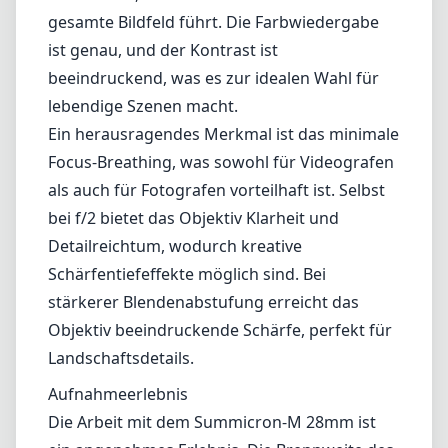
Schärfentiefeffekte möglich sind. Bei
stärkerer Blendenabstufung erreicht das
Objektiv beeindruckende Schärfe, perfekt für
Landschaftsdetails.
Aufnahmeerlebnis
Die Arbeit mit dem Summicron-M 28mm ist
ein angenehmes Erlebnis. Die Brennweite des
Objektivs bietet eine ideale Perspektive, die
für eine Vielzahl von Motiven natürlich wirkt,
und es ist ein zuverlässiger Begleiter für
spontane Straßenaufnahmen oder
komponierte Landschaften. Die kompakte
Größe ermöglicht einen einfachen Transport,
ohne das Kamerasetup unnötig zu belasten.
Allerdings neigt das Objektiv bei weit
geöffneter Blende zu leichtem Vignettieren,