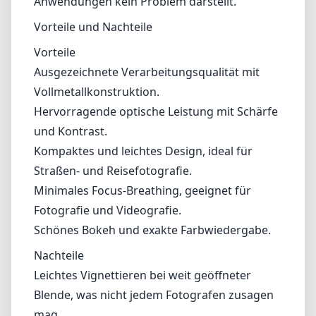
Minimales Focus-Breathing, geeignet für
Fotografie und Videografie.
Schönes Bokeh und exakte Farbwiedergabe.
Nachteile
Leichtes Vignettieren bei weit geöffneter
Blende, was nicht jedem Fotografen zusagen
mag.
Fazit
Die Leica Summicron-M 28mm F/2 ASPH
(2023) ist wirklich ein Meisterwerk, das
exquisit Handwerkskunst mit erstklassiger
optischer Leistung vereint. Ihre vielseitige
Natur macht sie zu einer ausgezeichneten
Wahl für eine Vielzahl von Fotografie-Stilen,
während ihre Kompaktheit sicherstellt, dass