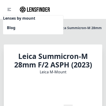
Lenses by mount
Blog
Home
Leica M-Mount
Leica Summicron-M 28mm
F/2 ASPH (2023)
Leica Summicron-M
28mm F/2 ASPH (2023)
Leica M-Mount
1
PREIS PRÜFEN BEI AMAZON