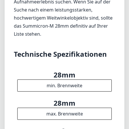
28mm
min. Brennweite
28mm
max. Brennweite
f2
max. Blende (min. zoom)
f2
max. Blende (max. zoom)
46mm
Filterdurchmesser