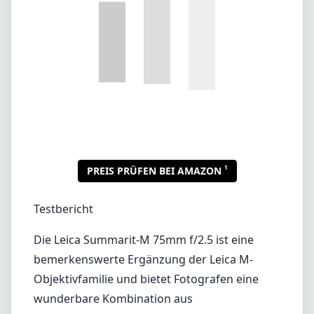
Testbericht
Die Leica Summarit-M 75mm f/2.5 ist eine
bemerkenswerte Ergänzung der Leica M-
Objektivfamilie und bietet Fotografen eine
wunderbare Kombination aus
Handwerkskunst und optischer Leistung.
Dieses Objektiv ist besonders für seine
kompakte Größe und das leichte Design
bekannt, was es zu einer hervorragenden
Wahl für Straßenfotografen oder Reisende
macht, die Wert auf Mobilität legen, ohne die
Bildqualität zu beeinträchtigen.
Aufbau und Design
Die Verarbeitungsqualität des Summarit-M