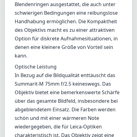
Summarit-M 75mm f/2.5 keineswegs. Das
Objektiv bietet eine bemerkenswerte Schärfe
über das gesamte Bildfeld, insbesondere bei
abgeblendetem Einsatz. Die Farben werden
schön und mit einer wärmeren Note
wiedergegeben, die für Leica-Optiken
charakteristisch ist. Das Objektiv zeigt eine
gute Kontrolle über chromatische
Aberrationen, und Vignettierungen sind
minimal, was eine klare Ästhetik in
verschiedenen Aufnahmeszenarien
ermöglicht. Es eignet sich hervorragend für
die Porträtfotografie und erzeugt ein
wunderschönes Bokeh, das das Motiv
hervorragend isoliert und den Hintergrund
weichzeichnet, ohne Details zu verlieren.