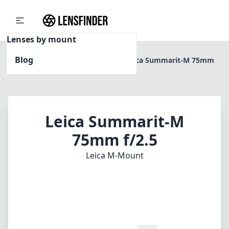
Lenses by mount
Blog
Home
Leica M-Mount
Leica Summarit-M 75mm
f/2.5
Leica Summarit-M
75mm f/2.5
Leica M-Mount
1
PREIS PRÜFEN BEI AMAZON