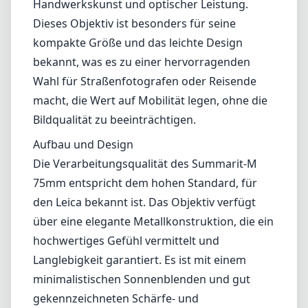
75mm entspricht dem hohen Standard, für
den Leica bekannt ist. Das Objektiv verfügt
über eine elegante Metallkonstruktion, die ein
hochwertiges Gefühl vermittelt und
Langlebigkeit garantiert. Es ist mit einem
minimalistischen Sonnenblenden und gut
gekennzeichneten Schärfe- und
Blendenringen ausgestattet, die auch unter
schwierigen Bedingungen eine reibungslose
Handhabung ermöglichen. Die Kompaktheit
des Objektivs macht es zu einer attraktiven
Option für diskrete Aufnahmesituationen, in
denen eine kleinere Größe von Vorteil sein
kann.
Optische Leistung
In Bezug auf die Bildqualität enttäuscht das