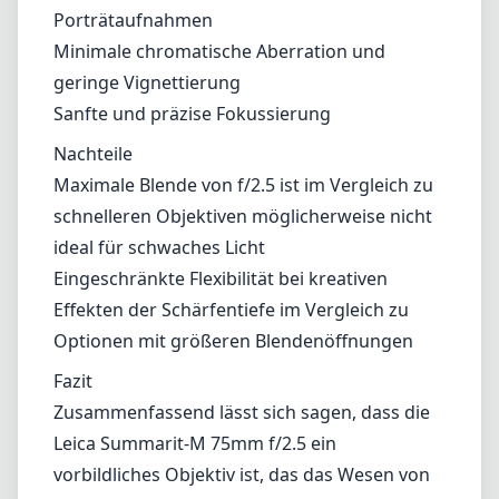
Effekten der Schärfentiefe im Vergleich zu
Optionen mit größeren Blendenöffnungen
Fazit
Zusammenfassend lässt sich sagen, dass die
Leica Summarit-M 75mm f/2.5 ein
vorbildliches Objektiv ist, das das Wesen von
Leicas Design und optischer Ingenieurskunst
einfängt. Mit ihrem kompakten Design und
der beeindruckenden Bildqualität ist sie eine
hervorragende Wahl für Fotografen, die
atemberaubende Porträts schaffen oder
Momente mit schöner Motivisolierung
festhalten möchten. Auch wenn die Blende
von f/2.5 einige Möglichkeiten bei schlechten
Lichtverhältnissen einschränken kann,