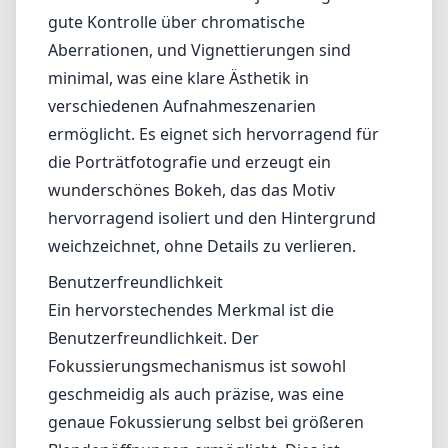
Benutzerfreundlichkeit
Ein hervorstechendes Merkmal ist die
Benutzerfreundlichkeit. Der
Fokussierungsmechanismus ist sowohl
geschmeidig als auch präzise, was eine
genaue Fokussierung selbst bei größeren
Blendenöffnungen ermöglicht. Dies ist
besonders vorteilhaft für Porträtfotografen,
die die Augen ihrer Motive scharfstellen
müssen. Es ist jedoch anzumerken, dass die
maximale Blende von f/2.5, obwohl sie
effektive Subjektisolierung bietet,
möglicherweise nicht so viel Licht wie andere,
schnellere Objektive im gleichen
Brennweitenbereich sammelt.