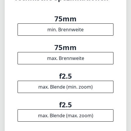
f2.5
max. Blende (min. zoom)
f2.5
max. Blende (max. zoom)
46mm
Filterdurchmesser
90cm
min. Fokusdistanz
f16
min. Blende