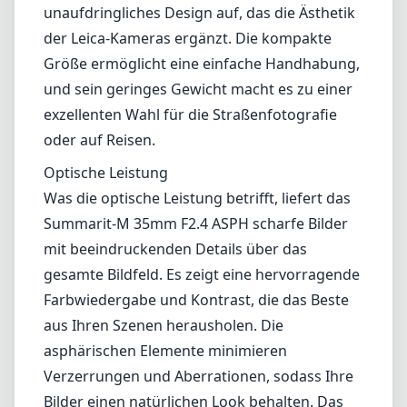
mit beeindruckenden Details über das
gesamte Bildfeld. Es zeigt eine hervorragende
Farbwiedergabe und Kontrast, die das Beste
aus Ihren Szenen herausholen. Die
asphärischen Elemente minimieren
Verzerrungen und Aberrationen, sodass Ihre
Bilder einen natürlichen Look behalten. Das
Objektiv performt ausgezeichnet bei f/2.4,
was sowohl eine gute Leistung bei
schwachem Licht als auch einen angenehmen
Hintergrundunschärfe ermöglicht.
Bokeh und Fokussierung
Das Bokeh des Summarit-M ist cremig und
weich, was es zu einer vielseitigen Wahl für
die Subjektisolierung macht. Das Objektiv
bietet eine Tiefenschärfe, die sowohl