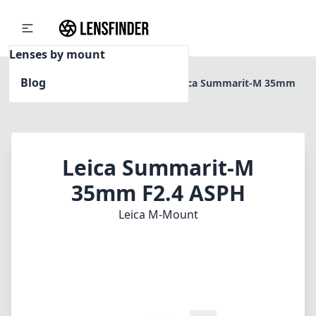
Lenses by mount
Blog
Home
Leica M-Mount
Leica Summarit-M 35mm
F2.4 ASPH
Leica Summarit-M
35mm F2.4 ASPH
Leica M-Mount
1
PREIS PRÜFEN BEI AMAZON