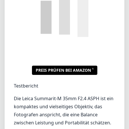
Testbericht
Die Leica Summarit-M 35mm F2.4 ASPH ist ein
kompaktes und vielseitiges Objektiv, das
Fotografen anspricht, die eine Balance
zwischen Leistung und Portabilität schätzen.
Dieses Festbrennweitenobjektiv ist für den
Leica M-Mount konzipiert und somit der
perfekte Begleiter für M-Serie Kameras. Es
vereint klassischen Leica-Charakter mit
modernem optischen Design und bietet ein
erfreuliches Fotografiererlebnis.
Verarbeitungsqualität und Design
Ein herausragendes Merkmal des Summarit-
M 35mm ist die außergewöhnliche