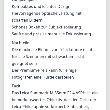
geeignet sein
Der Premium-Preis kann für einige
Fotografen eine Hürde darstellen
Fazit
Das Leica Summarit-M 35mm F2.4 ASPH ist ein
bemerkenswertes Objektiv, das den Geist der
Leica-Philosophie verkörpert: Einfachheit,
Qualität und Leistung. Obwohl es mit einem
höheren Preis und einer moderaten
maximalen Blende einhergeht, liefert das
Objektiv eine herausragende Bildqualität und
ein erfreuliches Fotografiererlebnis, das
schwer zu übertreffen ist. Für alle, die ein
zuverlässiges und vielseitiges
Festbrennweitenobjektiv für ihre Leica M
Kamera suchen, ist das Summarit-M eine