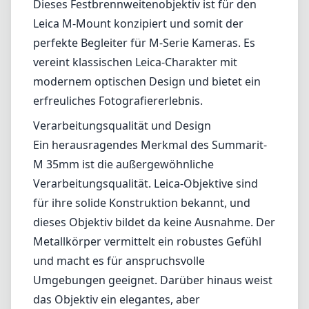
Verarbeitungsqualität. Leica-Objektive sind
für ihre solide Konstruktion bekannt, und
dieses Objektiv bildet da keine Ausnahme. Der
Metallkörper vermittelt ein robustes Gefühl
und macht es für anspruchsvolle
Umgebungen geeignet. Darüber hinaus weist
das Objektiv ein elegantes, aber
unaufdringliches Design auf, das die Ästhetik
der Leica-Kameras ergänzt. Die kompakte
Größe ermöglicht eine einfache Handhabung,
und sein geringes Gewicht macht es zu einer
exzellenten Wahl für die Straßenfotografie
oder auf Reisen.
Optische Leistung
Was die optische Leistung betrifft, liefert das
Summarit-M 35mm F2.4 ASPH scharfe Bilder