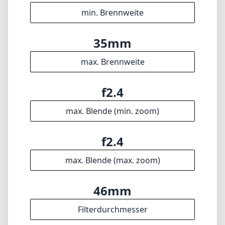
f2.4
max. Blende (max. zoom)
46mm
Filterdurchmesser
80cm
min. Fokusdistanz
f16
min. Blende
197g