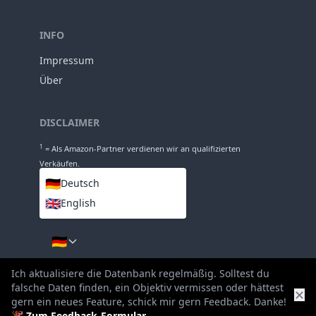
INFO
Impressum
Über
DISCLAIMER
1
= Als Amazon-Partner verdienen wir an qualifizierten
Verkäufen.
🇩🇪
Deutsch
🇬🇧
English
SPRACHEN
🇩🇪
Ich aktualisiere die Datenbank regelmäßig. Solltest du
falsche Daten finden, ein Objektiv vermissen oder hättest
✕
gern ein neues Feature, schick mir gern Feedback. Danke!
🎉
Zum Feedback-Formular